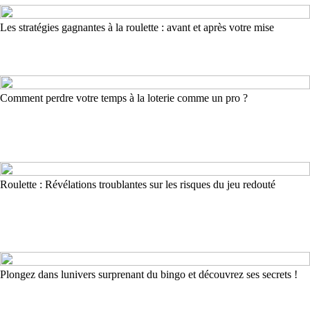
Les stratégies gagnantes à la roulette : avant et après votre mise
Comment perdre votre temps à la loterie comme un pro ?
Roulette : Révélations troublantes sur les risques du jeu redouté
Plongez dans lunivers surprenant du bingo et découvrez ses secrets !