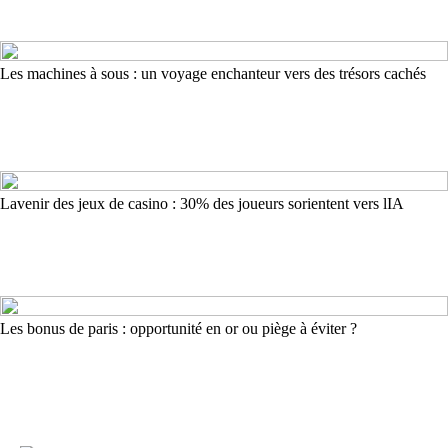
Les machines à sous : un voyage enchanteur vers des trésors cachés
Lavenir des jeux de casino : 30% des joueurs sorientent vers lIA
Les bonus de paris : opportunité en or ou piège à éviter ?