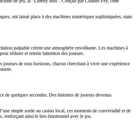
machine de jeu, la “Liberty Bell”. Conçue par Charles Fey, cette
niques, ont laissé place à des machines numériques sophistiquées, mais
citation palpable créent une atmosphère envoûtante. Les machines à
our séduire et retenir lattention des joueurs.
des joueurs de tous horizons, chacun cherchant à vivre une expérience
stante.
pace de quelques secondes. Des histoires de joueurs devenus
une simple sortie au casino local, ces moments de convivialité et de
 renforçant ainsi le lien émotionnel avec le jeu.