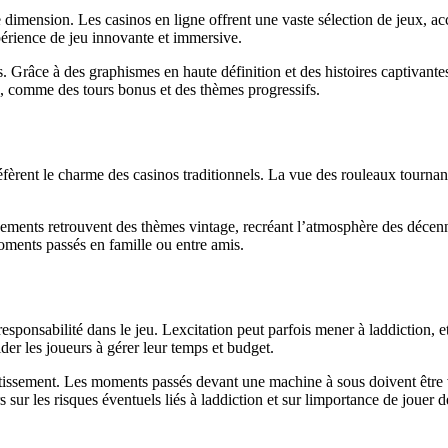
dimension. Les casinos en ligne offrent une vaste sélection de jeux, ac
périence de jeu innovante et immersive.
. Grâce à des graphismes en haute définition et des histoires captivante
s, comme des tours bonus et des thèmes progressifs.
fèrent le charme des casinos traditionnels. La vue des rouleaux tournant
sements retrouvent des thèmes vintage, recréant l’atmosphère des décenn
moments passés en famille ou entre amis.
responsabilité dans le jeu. Lexcitation peut parfois mener à laddiction, e
der les joueurs à gérer leur temps et budget.
ivertissement. Les moments passés devant une machine à sous doivent ê
rs sur les risques éventuels liés à laddiction et sur limportance de jouer 