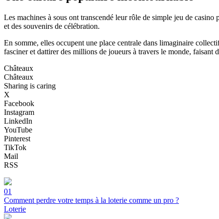
Les machines à sous ont transcendé leur rôle de simple jeu de casino p
et des souvenirs de célébration.
En somme, elles occupent une place centrale dans limaginaire collectif
fasciner et dattirer des millions de joueurs à travers le monde, faisant 
Châteaux
Châteaux
Sharing is caring
X
Facebook
Instagram
LinkedIn
YouTube
Pinterest
TikTok
Mail
RSS
01
Comment perdre votre temps à la loterie comme un pro ?
Loterie