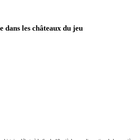
e dans les châteaux du jeu