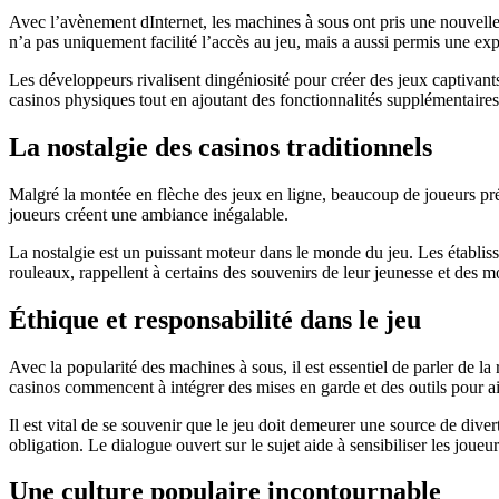
Avec l’avènement dInternet, les machines à sous ont pris une nouvelle 
n’a pas uniquement facilité l’accès au jeu, mais a aussi permis une ex
Les développeurs rivalisent dingéniosité pour créer des jeux captivants
casinos physiques tout en ajoutant des fonctionnalités supplémentaire
La nostalgie des casinos traditionnels
Malgré la montée en flèche des jeux en ligne, beaucoup de joueurs pré
joueurs créent une ambiance inégalable.
La nostalgie est un puissant moteur dans le monde du jeu. Les établis
rouleaux, rappellent à certains des souvenirs de leur jeunesse et des 
Éthique et responsabilité dans le jeu
Avec la popularité des machines à sous, il est essentiel de parler de la 
casinos commencent à intégrer des mises en garde et des outils pour ai
Il est vital de se souvenir que le jeu doit demeurer une source de d
obligation. Le dialogue ouvert sur le sujet aide à sensibiliser les joueu
Une culture populaire incontournable